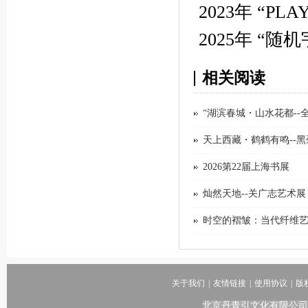
2023年 “PL
2025年 “随
相关阅读
“湖滨春城・山水花都-
天上西藏・鹤鹤有鸣--
2026第22届上海书展
灿然天地--关广志艺术展
时空的褶皱：当代纤维
关于我们
|
友情链接
|
使用协议
|
版
北京丹青引文化有限公司