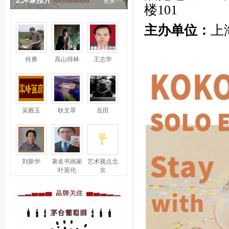
艺术家推介
Recommended
更多>>
楼101
主办单位：
上
何勇
高山得林
王志学
吴殿玉
耿文萃
岳田
刘新华
著名书画家
艺术视点北
叶英伦
京