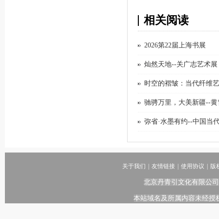
相关阅读
2026第22届上海书展
灿然天地--关广志艺术展
时空的褶皱：当代纤维
驰骋万里，大美新疆--
弥省·水墨有约--中国
关于我们
|
友情链接
|
使用协议
|
版
北京丹青引文化有限公司
本站域名及所属内容未经授