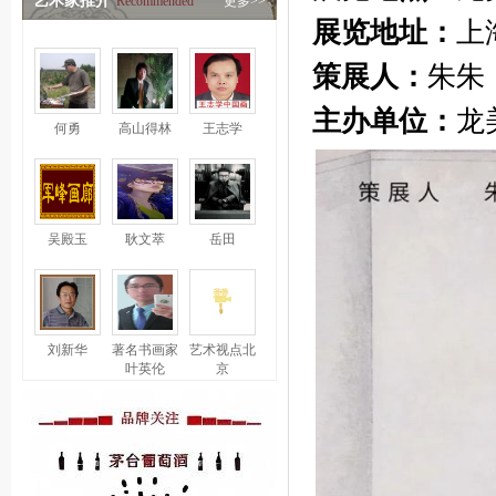
艺术家推介
Recommended
更多>>
展览地址：
上
策展人：
朱朱
主办单位：
龙
何勇
高山得林
王志学
吴殿玉
耿文萃
岳田
刘新华
著名书画家
艺术视点北
叶英伦
京