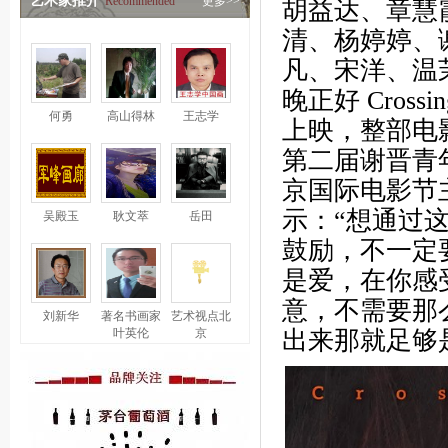
艺术家推介
Recommended
更多>>
胡益达、章慧
清、杨婷婷、
凡、宋洋、温
晚正好 Cross
何勇
高山得林
王志学
上映，整部电影
第二届谢晋青年
京国际电影节
示：“想通过
吴殿玉
耿文萃
岳田
鼓励，不一定
是爱，在你感
意，不需要那
刘新华
著名书画家
艺术视点北
叶英伦
京
出来那就足够