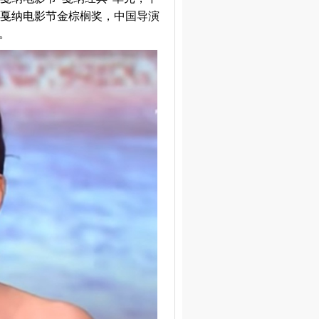
6届戛纳电影节金棕榈奖，中国导演
。