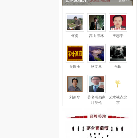
艺术家推介
Recommended
更多>>
何勇
高山得林
王志学
吴殿玉
耿文萃
岳田
刘新华
著名书画家
艺术视点北
叶英伦
京