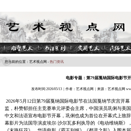
您当前的位置：
艺术视点​网
-
热门资讯
电影专题：第79届戛纳国际电影节
发布时间:2026/05/13
|
作者：艺术视点网
|
来源：艺术视点网 www.z
2026年5月12日第79届戛纳国际电影节在法国戛纳节庆宫开
监，朴赞郁担任主竞赛单元评委会主席，中国演员‌巩俐‌与美
中文和法语宣布电影节开幕，巩俐也成为首位在开幕式上致辞
幕影片为法国导演皮埃尔·沙尔瓦多利执导的《‌电动维纳斯‌》，
《末路狂花》，华语电影《霸王别姬》《都灵之影》入围本届