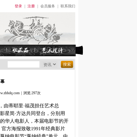
登录
|
注册
|
会员服务
|
联系我们
开幕
hhdq.com
|
浏览:297次
幕，由蒂耶里·福茂担任艺术总
国影星简·方达共同登台，分别用
的华人电影人，本届电影节的开
官方海报致敬1991年经典影片
戛纳电影节“戛纳经典”单元，中