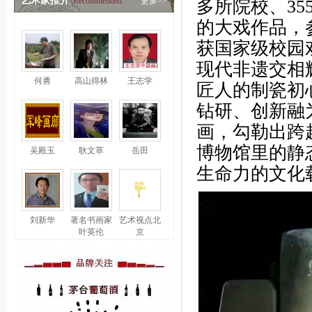
艺术家推介
Recommended
更多>>
多所院校、3
的大戏作品，
获国家级校园
现代非遗交相
何勇
高山得林
王志学
匠人的制瓷初
钻研、创新融
画，勾勒出跨
博物馆里的静
吴殿玉
耿文萃
岳田
生命力的文化
刘新华
著名书画家
艺术视点北
叶英伦
京