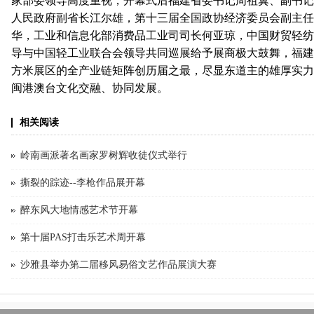
家部委领导高度重视，开幕式后福建省委书记周祖翼、副书记
人民政府副省长江尔雄，第十三届全国政协经济委员会副主任
华，工业和信息化部消费品工业司司长何亚琼，中国财贸轻纺
导与中国轻工业联合会领导共同巡展给予展商极大鼓舞，福建展团
方米展区的全产业链矩阵创历届之最，尽显东道主的雄厚实力
闽港澳台文化交融、协同发展。
相关阅读
岭南画派著名画家罗树辉收徒仪式举行
撕裂的踪迹--李枪作品展开幕
醉东风大地情感艺术节开幕
第十届PAS打击乐艺术周开幕
沙雅县举办第二届移风易俗文艺作品展演大赛