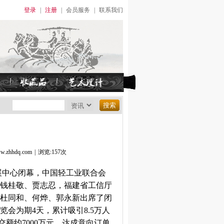
登录
|
注册
|
会员服务
|
联系我们
hhdq.com
|
浏览:157次
会展中心闭幕，中国轻工业联合会
钱桂敬、贾志忍，福建省工信厅
杜同和、何烨、郭永新出席了闭
会为期4天，累计吸引8.5万人
交额约7000万元，达成意向订单