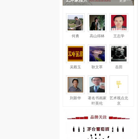
艺术家推介
Recommended
更多>>
何勇
高山得林
王志学
吴殿玉
耿文萃
岳田
刘新华
著名书画家
艺术视点北
叶英伦
京