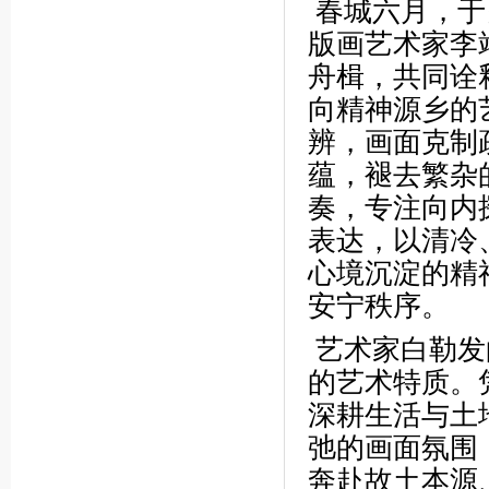
春城六月，于
版画艺术家李
舟楫，共同诠
向精神源乡的
辨，画面克制
蕴，褪去繁杂
奏，专注向内
表达，以清冷
心境沉淀的精
安宁秩序。
艺术家白勒发
的艺术特质。
深耕生活与土
弛的画面氛围
奔赴故土本源