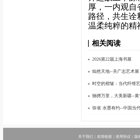
厚，一内观自
路径，共生诠
温柔纯粹的精
相关阅读
2026第22届上海书展
灿然天地--关广志艺术展
时空的褶皱：当代纤维
驰骋万里，大美新疆--
弥省·水墨有约--中国
关于我们
|
友情链接
|
使用协议
|
版