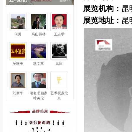
艺术家推介
Recommended
更多>>
展览机构：
昆
展览地址：
昆
何勇
高山得林
王志学
吴殿玉
耿文萃
岳田
刘新华
著名书画家
艺术视点北
叶英伦
京