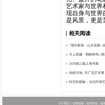
艺术家与世界
现自身与世界
是风景，更是
相关阅读
“湖滨春城・山水花都-
天上西藏・鹤鹤有鸣--
2026第22届上海书展
灿然天地--关广志艺术展
时空的褶皱：当代纤维
关于我们
|
友情链接
|
使用协议
|
版