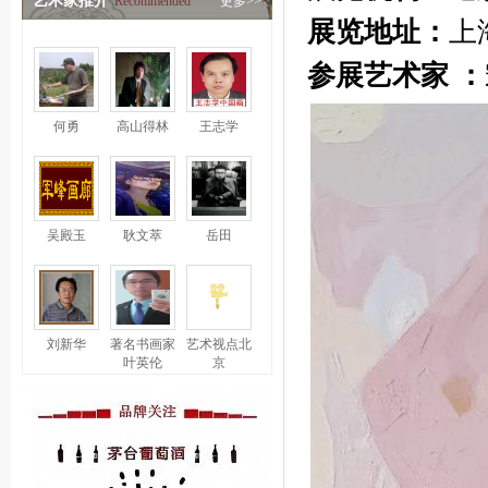
艺术家推介
Recommended
更多>>
展览地址：
上
参展艺术家 ：
何勇
高山得林
王志学
吴殿玉
耿文萃
岳田
刘新华
著名书画家
艺术视点北
叶英伦
京