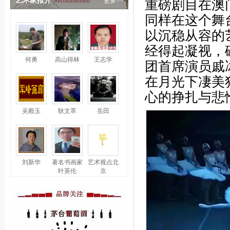
艺术家推介
Recommended
更多>>
重磅剧目在澳
同样在这个舞
以沉稳从容的
经得起凝视，
何勇
高山得林
王志学
团首席演员戚
在月光下凄美
心的挣扎与悲
吴殿玉
耿文萃
岳田
刘新华
著名书画家
艺术视点北
叶英伦
京