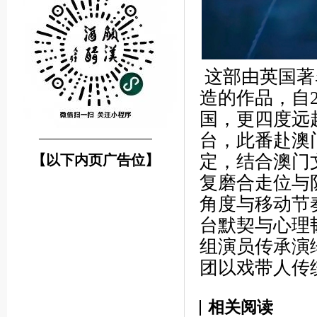
这部由英国著
造的作品，自2
国，更四度远
台，此番赴澳
────────────────
定，结合澳门
【以下内页广告位】
复磨合走位与
角度与移动节
台默契与心理
组演员传承演
团以戏带人传
相关阅读