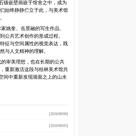
卵石镶嵌壁画嵌于馆舍之中，成为
们始终静静伫立于此，与美术馆
。
术家姚奎、岳景融的写生作品、
到公共艺术创作的形成过程。
时代特征与空间属性的视觉表达，既
然与人文精神的理解。
代的审美理想，也在长期的公共
，重新激活这段与桂林美术馆共
的空间中重新发现墙面之上的山水
[2026/08/06]
[2026/08/05]