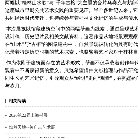
两幅以“桂林山水歌”与“千年古榕”为主题的瓷片马赛克与鹅
这座城市早期公共艺术实践的重要见证。半个多世纪以来，它
共同经历时代变迁，也持续参与着桂林文化记忆的生成与传承
本次展览以馆藏建筑空间中的两幅壁画为线索，通过呈现艺
设计稿、历史照片及相关文献资料，追溯作品从地域景观观察
在“山水”与“古榕”的图像建构中， 自然景观被转化为具有
记录着特定历史时期的艺术探索，也凝聚着艺术家对于桂林自
作为依附于建筑而存在的艺术形式，壁画不仅承载着创作年
观看中不断获得新的意义。展览希望借由文献梳理与作品研究
同生长的艺术记忆，引导观众从“经过”走向“观看”，在熟悉
与岁月。
相关阅读
2026第22届上海书展
灿然天地--关广志艺术展