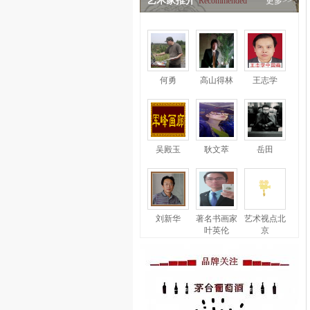
艺术家推介
Recommended
更多>>
何勇
高山得林
王志学
吴殿玉
耿文萃
岳田
刘新华
著名书画家
艺术视点北
叶英伦
京