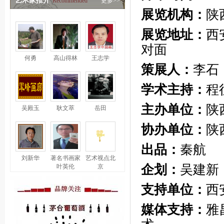
艺术家推介
Recommended
更多>>
展览机构：
陕
展览地址：
西
对面
何勇
高山得林
王志学
策展人：
李石
学术主持：
程
主办单位：
陕
吴殿玉
耿文萃
岳田
协办单位：
陕
出品：
秦航
刘新华
著名书画家
艺术视点北
企划：
吴建新
叶英伦
京
支持单位：
西
媒体支持：
雅