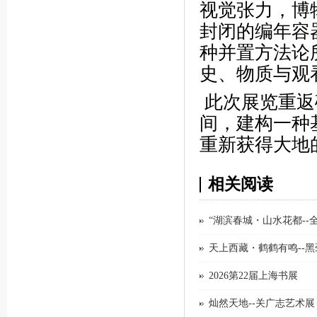
视觉张力，博
封闭的编年容
种并置方法论
史、物质与观
此次展览重返
间，建构一种
重新获得大地
相关阅读
“湖滨春城・山水花都-
天上西藏・鹤鹤有鸣--
2026第22届上海书展
灿然天地--关广志艺术展