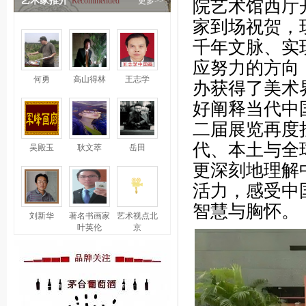
艺术家推介
Recommended
更多>>
院艺术馆西厅
家到场祝贺，
千年文脉、实
应努力的方向，
何勇
高山得林
王志学
办获得了美术
好阐释当代中
二届展览再度
代、本土与全
吴殿玉
耿文萃
岳田
更深刻地理解
活力，感受中
智慧与胸怀。
刘新华
著名书画家
艺术视点北
叶英伦
京