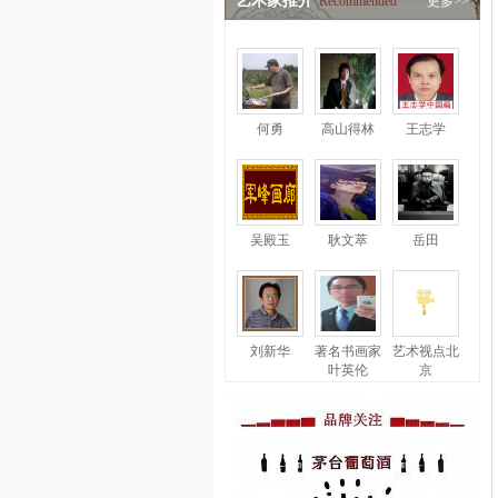
艺术家推介
Recommended
更多>>
何勇
高山得林
王志学
吴殿玉
耿文萃
岳田
刘新华
著名书画家
艺术视点北
叶英伦
京