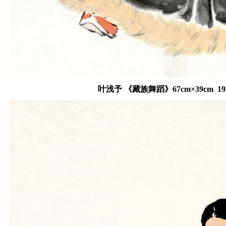
叶浅予 《藏族舞蹈》67cm×39cm 1