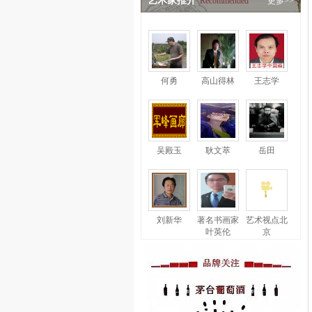
艺术家推介
Recommended
更多>>
何勇
高山得林
王志学
吴殿玉
耿文萃
岳田
刘新华
著名书画家
艺术视点北
叶英伦
京