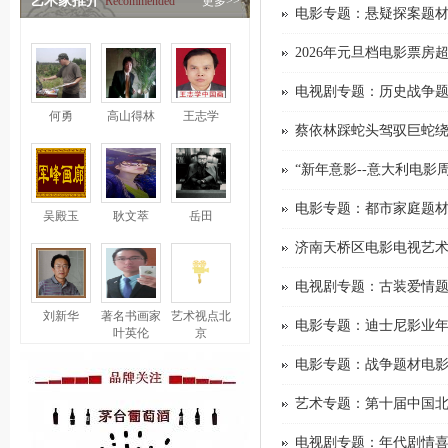
艺术家推介
Recommended
更多>>
电影专题：悬疑探案题材电影《
2026年元旦档电影票房
电视剧专题：历史战争题材电
何勇
高山得林
王志学
蔡依林踩蛇头驾驭巨蛇
“新年意影--意大利电影
电影专题：都市家庭题材电影《过
吴殿玉
耿文萃
岳田
济南天桥区电影电视艺
电视剧专题：古装爱情题材
刘新华
著名书画家
艺术视点北
电影专题：迪士尼影业年
叶英伦
京
电影专题：战争题材电影《用武
艺术专题：第十届中国
电视剧专题：年代剧情喜剧