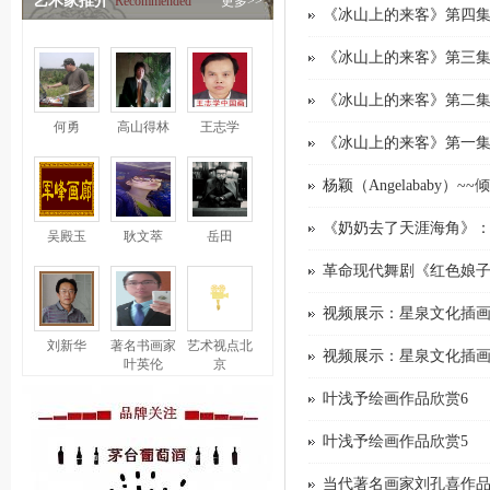
艺术家推介
Recommended
更多>>
《冰山上的来客》第四集
《冰山上的来客》第三集
《冰山上的来客》第二集
何勇
高山得林
王志学
《冰山上的来客》第一集
杨颖（Angelababy）
《奶奶去了天涯海角》
吴殿玉
耿文萃
岳田
革命现代舞剧《红色娘
视频展示：星泉文化插
刘新华
著名书画家
艺术视点北
视频展示：星泉文化插
叶英伦
京
叶浅予绘画作品欣赏6
叶浅予绘画作品欣赏5
当代著名画家刘孔喜作品