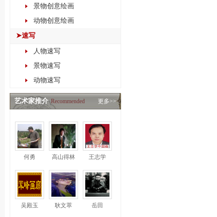
景物创意绘画
动物创意绘画
➤速写
人物速写
景物速写
动物速写
艺术家推介
Recommended
更多>>
何勇
高山得林
王志学
吴殿玉
耿文萃
岳田