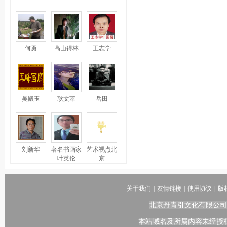
何勇
高山得林
王志学
吴殿玉
耿文萃
岳田
刘新华
著名书画家
艺术视点北
叶英伦
京
关于我们
|
友情链接
|
使用协议
|
版
北京丹青引文化有限公司
本站域名及所属内容未经授