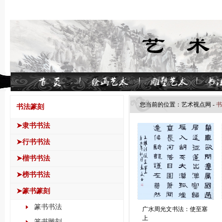
您当前的位置：
艺术视点网
-
书
书法篆刻
➤隶书书法
➤行书书法
➤楷书书法
➤榜书书法
➤篆书篆刻
篆书书法
广水周光文书法：使至塞
上
篆书雕刻