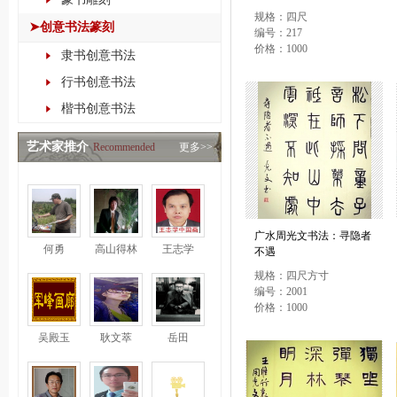
规格：四尺
➤创意书法篆刻
编号：217
价格：1000
隶书创意书法
行书创意书法
楷书创意书法
艺术家推介
Recommended
更多>>
广水周光文书法：寻隐者
何勇
高山得林
王志学
不遇
规格：四尺方寸
编号：2001
价格：1000
吴殿玉
耿文萃
岳田