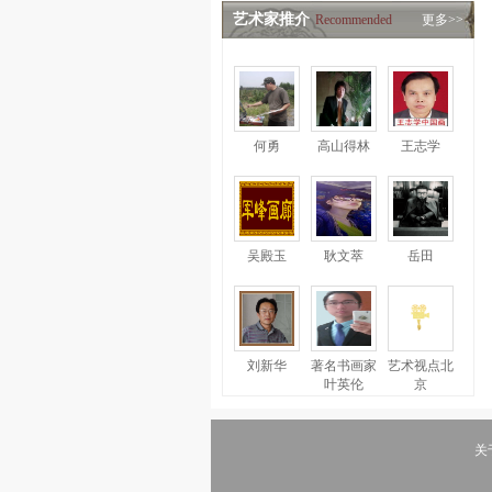
艺术家推介
Recommended
更多>>
何勇
高山得林
王志学
吴殿玉
耿文萃
岳田
刘新华
著名书画家
艺术视点北
叶英伦
京
关