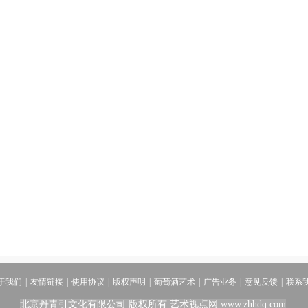
于我们
|
友情链接
|
使用协议
|
版权声明
|
葡萄酒艺术
|
广告业务
|
意见反馈
|
联系
北京丹青引文化有限公司 版权所有
艺术视点网
www.zhhdq.com