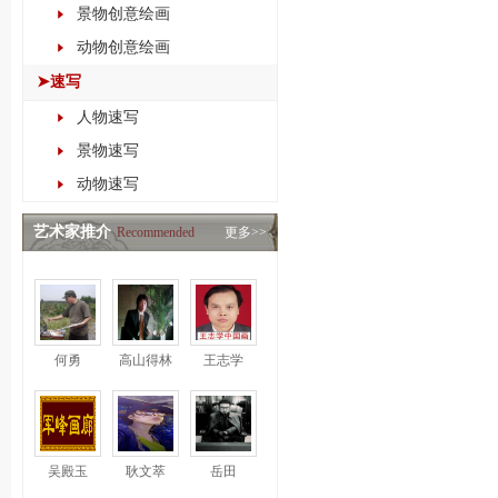
景物创意绘画
动物创意绘画
➤速写
人物速写
景物速写
动物速写
艺术家推介
Recommended
更多>>
何勇
高山得林
王志学
吴殿玉
耿文萃
岳田