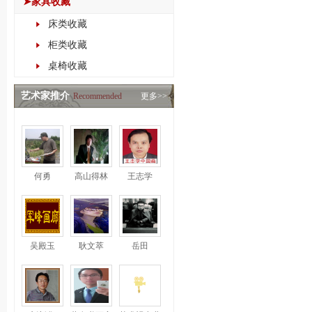
➤家具收藏
床类收藏
柜类收藏
桌椅收藏
艺术家推介
Recommended
更多>>
何勇
高山得林
王志学
吴殿玉
耿文萃
岳田