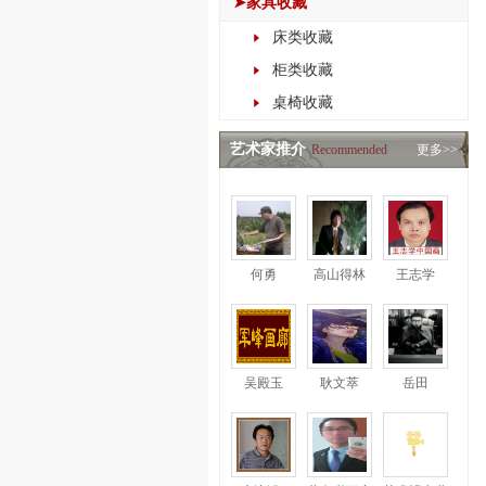
➤家具收藏
床类收藏
柜类收藏
桌椅收藏
艺术家推介
Recommended
更多>>
何勇
高山得林
王志学
吴殿玉
耿文萃
岳田