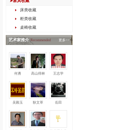
➤家具收藏
床类收藏
柜类收藏
桌椅收藏
艺术家推介
Recommended
更多>>
何勇
高山得林
王志学
吴殿玉
耿文萃
岳田