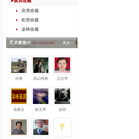
➤家具收藏
床类收藏
柜类收藏
桌椅收藏
艺术家推介
Recommended
更多>>
何勇
高山得林
王志学
吴殿玉
耿文萃
岳田