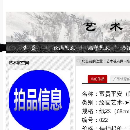
您当前的位置：
艺术视点网
-
绘
艺术家空间
当前作品
拍品信息
名称：富贵平安（
类别：绘画艺术-➤
规格：纸本（68cmX
编号：022
价格：佳拍起价：￥1