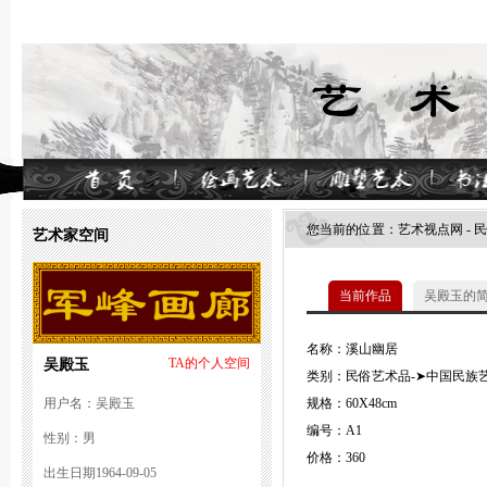
您当前的位置：
艺术视点网
-
民
艺术家空间
当前作品
吴殿玉的
名称：溪山幽居
吴殿玉
TA的个人空间
类别：民俗艺术品-➤中国民族艺
用户名：吴殿玉
规格：60X48cm
编号：A1
性别：男
价格：360
出生日期1964-09-05