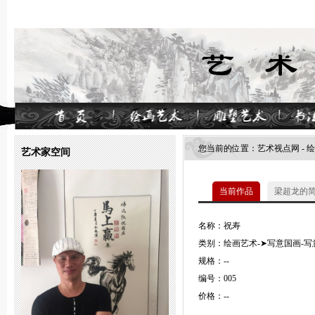
您当前的位置：
艺术视点网
-
绘
艺术家空间
当前作品
梁超龙的
名称：祝寿
类别：绘画艺术-➤写意国画-写
规格：--
编号：005
价格：--