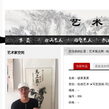
您当前的位置：
艺术视点网
-
绘
艺术家空间
当前作品
梁超龙的
名称：硕果累累
类别：绘画艺术-➤写意国画-写
规格：--
编号：006
价格：--