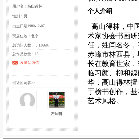
用户名：高山得林
个人介绍
性别：男
高山得林，中国
出生日期1980-12-07
术家协会书画研
现居住地：北京
任，姓闫名冬，
总访问人数：：136607
赤峰市林西县，
总作品数量：13
长在教育世家，
发送站内信
临习颜、柳和魏
华，高山得林擅
最近的访客>>
于榜书创作，基
艺术风格。
严坤明