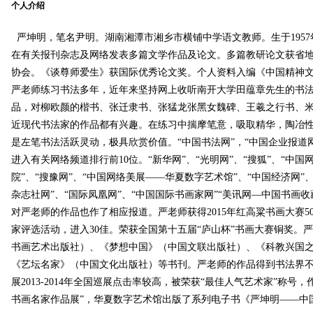
个人介绍
严坤明，笔名尹明。湖南湘潭市湘乡市横铺中学语文教师。生于195
在有关报刊杂志及网络发表多篇文学作品及论文。多篇教研论文获省
协会。《谈尊师爱生》获国际优秀论文奖。个人资料入编《中国精神文
严老师练习书法多年，近年来坚持网上收听南开大学田蕴章先生的书法
品，对柳欧颜的楷书、张迁隶书、张猛龙张黑女魏碑、王羲之行书、
近现代书法家的作品都有兴趣。在练习中揣摩笔意，吸取精华，陶冶
是左笔书法活跃灵动，极具欣赏价值。“中国书法网”，“中国企业报道
进入有关网络频道排行前10位。“新华网”、“光明网”、“搜狐”、“中国
院”、“搜豫网”、“中国网络美展——华夏数字艺术馆”、“中国经济网”
杂志社网”、“国际凤凰网”、“中国国际书画家网”“美讯网—中国书画收
对严老师的作品也作了相应报道。严老师获得2015年红高粱书画大赛5
家评选活动，进入30佳。荣获全国第十五届“庐山杯”书画大赛铜奖。
书画艺术出版社）、《梦想中国》（中国文联出版社）、《科教兴国
《艺坛名家》（中国文化出版社）等书刊。严老师的作品得到书法界
展2013-2014年全国巡展点击率较高，被荣获“最佳人气艺术家”称号
书画名家作品展”，华夏数字艺术馆出版了系列电子书《严坤明——中