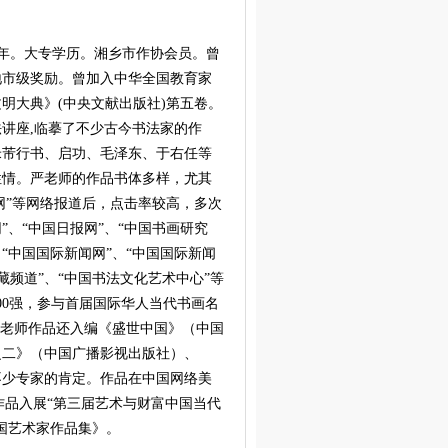
7年。大专学历。湘乡市作协会员。曾
地市级奖励。曾加入中华全国教育家
明大典》(中央文献出版社)第五卷。
讲座,临摹了不少古今书法家的作
米芾行书、启功、毛泽东、于右任等
性情。严老师的作品书体多样，尤其
网”等网络报道后，点击率较高，多次
网”、“中国日报网”、“中国书画研究
、“中国国际新闻网”、“中国国际新闻
藏频道”、“中国书法文化艺术中心”等
00强，参与首届国际华人当代书画名
严老师作品还入编《盛世中国》（中国
之二》（中国广播影视出版社）、
不少专家的肯定。作品在中国网络美
，作品入展“第三届艺术与财富中国当代
国艺术家作品集》。